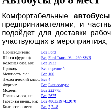
Комфортабельные
автобусы
предпринимателями, и частн
подойдет для доставки рабоч
участвующих в мероприятиях, 
Производитель:
Все
Ford
Шасси (фургон):
Все
Ford Transit Van 260 SWB
Колесная база, мм:
Все
2933
Привод:
Все
передний
Мощность, л.с.:
Все
100
Экологический класс:
Все
4
Фургон:
Все
Бизнес-купе
Модель:
Все
22277E
Полная масса, кг:
Все
2625
Габариты внеш., мм:
Все
4863x1974x2070
Количество мест:
Все
7
7...8