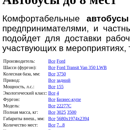
Комфортабельные
автобусы
предпринимателями, и частн
подойдет для доставки рабоч
участвующих в мероприятиях, 
Производитель:
Все
Ford
Шасси (фургон):
Все
Ford Transit Van 350 LWB
Колесная база, мм:
Все
3750
Привод:
Все
задний
Мощность, л.с.:
Все
155
Экологический класс:
Все
4
Фургон:
Все
Бизнес-купе
Модель:
Все
22277C
Полная масса, кг:
Все
3025
3500
Габариты внеш., мм:
Все
5680x1974x2394
Количество мест:
Все
7...8