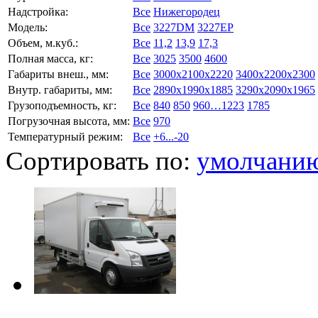
Надстройка:
Все
Нижегородец
Модель:
Все
3227DM
3227EP
Объем, м.куб.:
Все
11,2
13,9
17,3
Полная масса, кг:
Все
3025
3500
4600
Габариты внеш., мм:
Все
3000x2100x2220
3400x2200x2300
Внутр. габариты, мм:
Все
2890x1990x1885
3290x2090x1965
Грузоподъемность, кг:
Все
840
850
960…1223
1785
Погрузочная высота, мм:
Все
970
Температурный режим:
Все
+6...-20
Сортировать по:
умолчани