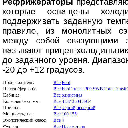
Рефрижераторы
представляю
которые оснащены холоди
поддерживать заданную темпе
правило, из монолитных сэ
между собой связующими 
называют прицеп-холодильник
до заданного уровня. Диапазон
-20 до +12 градусов.
Производитель:
Все
Ford
Шасси (фургон):
Все
Ford Transit 300 SWB
Ford Transit
Кабина:
Все
одинарная
Колесная база, мм:
Все
3137
3504
3954
Привод:
Все
задний
передний
Мощность, л.с.:
Все
100
155
Экологический класс:
Все
4
Фургон:
Все
Плакметалл