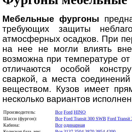
Мебельные фургоны
предна
требующих защиты неблаг
атмосферных осадков. При пе
на нее не могли влиять вне
возможна при температуре от
отличаются особой констр
сваркой, а места соединений
веществом. Кузов имеет пря
несколько вариантов исполнен
Производитель:
Все
Ford
HINO
Шасси (фургон):
Все
Ford Transit 300 SWB
Ford Transit
Кабина:
Все
одинарная
Колесная база, мм:
Все
3137
3504
3870
3954
4200