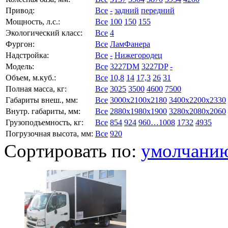
Привод:
Все
-
задний
передний
Мощность, л.с.:
Все
100
150
155
Экологический класс:
Все
4
Фургон:
Все
ЛамФанера
Надстройка:
Все
-
Нижегородец
Модель:
Все
3227DM
3227DP
-
Объем, м.куб.:
Все
10,8
14
17,3
26
31
Полная масса, кг:
Все
3025
3500
4600
7500
Габариты внеш., мм:
Все
3000x2100x2180
3400x2200x2330
Внутр. габариты, мм:
Все
2880x1980x1900
3280x2080x2060
Грузоподъемность, кг:
Все
854
924
960…1008
1732
4935
Погрузочная высота, мм:
Все
920
Сортировать по:
умолчани