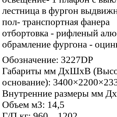
лестница в фургон выдвиж
пол- транспортная фанера
отбортовка - рифленый ал
обрамление фургона - оци
Обозначение: 3227DP
Габариты мм ДxШxВ
(
Высо
основание): 3400×2200×23
Внутренние размеры мм Д
Объем м3: 14,5
Г/П кг: 960…1202