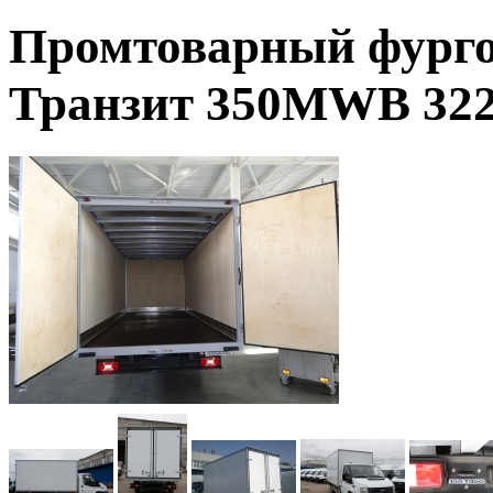
Промтоварный фург
Транзит 350MWB 32