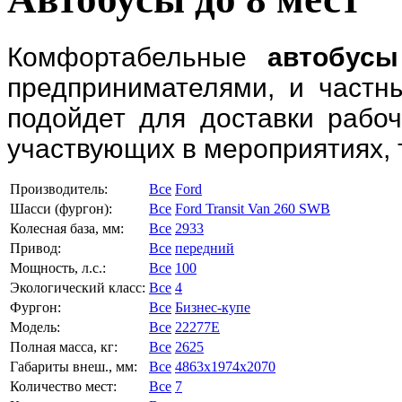
Комфортабельные
автобусы
предпринимателями, и частн
подойдет для доставки рабоч
участвующих в мероприятиях, 
Производитель:
Все
Ford
Шасси (фургон):
Все
Ford Transit Van 260 SWB
Колесная база, мм:
Все
2933
Привод:
Все
передний
Мощность, л.с.:
Все
100
Экологический класс:
Все
4
Фургон:
Все
Бизнес-купе
Модель:
Все
22277E
Полная масса, кг:
Все
2625
Габариты внеш., мм:
Все
4863x1974x2070
Количество мест:
Все
7