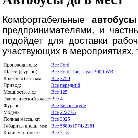
Комфортабельные
автобусы
предпринимателями, и частн
подойдет для доставки рабоч
участвующих в мероприятиях, 
Производитель:
Все
Ford
Шасси (фургон):
Все
Ford Transit Van 300 LWB
Колесная база, мм:
Все
3750
Привод:
Все
передний
Мощность, л.с.:
Все
125
Экологический класс:
Все
4
Фургон:
Все
Бизнес-купе
Модель:
Все
22277G
Полная масса, кг:
Все
3025
Габариты внеш., мм:
Все
5680x1974x2381
Количество мест:
Все
7...8