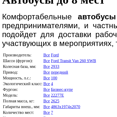
Комфортабельные
автобусы
предпринимателями, и частн
подойдет для доставки рабоч
участвующих в мероприятиях, 
Производитель:
Все
Ford
Шасси (фургон):
Все
Ford Transit Van 260 SWB
Колесная база, мм:
Все
2933
Привод:
Все
передний
Мощность, л.с.:
Все
100
Экологический класс:
Все
4
Фургон:
Все
Бизнес-купе
Модель:
Все
22277E
Полная масса, кг:
Все
2625
Габариты внеш., мм:
Все
4863x1974x2070
Количество мест:
Все
7