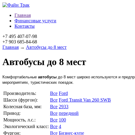
Главная
Финансовые услуги
Контакты
+7 495 407-07-98
+7 903 685-84-68
Главная
→
Автобусы до 8 мест
Автобусы до 8 мест
Комфортабельные
автобусы
до 8 мест широко используются и предпр
мероприятиях, туристических поездок.
Производитель:
Все
Ford
Шасси (фургон):
Все
Ford Transit Van 260 SWB
Колесная база, мм:
Все
2933
Привод:
Все
передний
Мощность, л.с.:
Все
100
Экологический класс:
Все
4
Фургон:
Все
Бизнес-купе