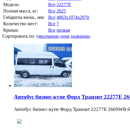
Модель:
Все
22277E
Полная масса, кг:
Все
2625
Габариты внеш., мм:
Все
4863x1974x2070
Количество мест:
Все
7
Крыша:
Все
низкая
Сортировать по:
умолчанию
цене
названию
Автобус бизнес-купе Форд Транзит 22277E 2
Автобус бизнес-купе Форд Транзит 22277E 260SWB баз