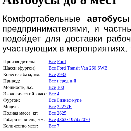
Комфортабельные
автобусы
предпринимателями, и частн
подойдет для доставки рабоч
участвующих в мероприятиях, 
Производитель:
Все
Ford
Шасси (фургон):
Все
Ford Transit Van 260 SWB
Колесная база, мм:
Все
2933
Привод:
Все
передний
Мощность, л.с.:
Все
100
Экологический класс:
Все
4
Фургон:
Все
Бизнес-купе
Модель:
Все
22277E
Полная масса, кг:
Все
2625
Габариты внеш., мм:
Все
4863x1974x2070
Количество мест:
Все
7