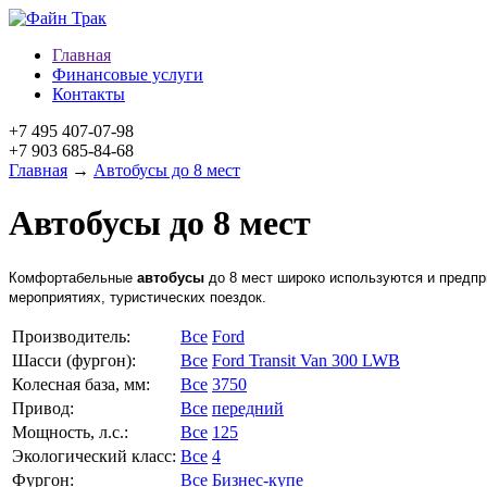
Главная
Финансовые услуги
Контакты
+7 495 407-07-98
+7 903 685-84-68
Главная
→
Автобусы до 8 мест
Автобусы до 8 мест
Комфортабельные
автобусы
до 8 мест широко используются и предпр
мероприятиях, туристических поездок.
Производитель:
Все
Ford
Шасси (фургон):
Все
Ford Transit Van 300 LWB
Колесная база, мм:
Все
3750
Привод:
Все
передний
Мощность, л.с.:
Все
125
Экологический класс:
Все
4
Фургон:
Все
Бизнес-купе