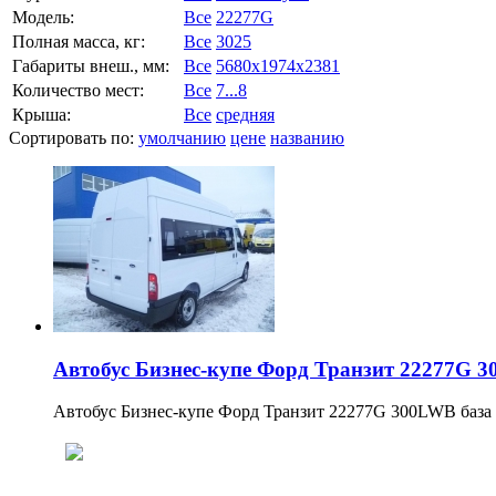
Модель:
Все
22277G
Полная масса, кг:
Все
3025
Габариты внеш., мм:
Все
5680x1974x2381
Количество мест:
Все
7...8
Крыша:
Все
средняя
Сортировать по:
умолчанию
цене
названию
Автобус Бизнес-купе Форд Транзит 22277G 
Автобус Бизнес-купе Форд Транзит 22277G 300LWB база д