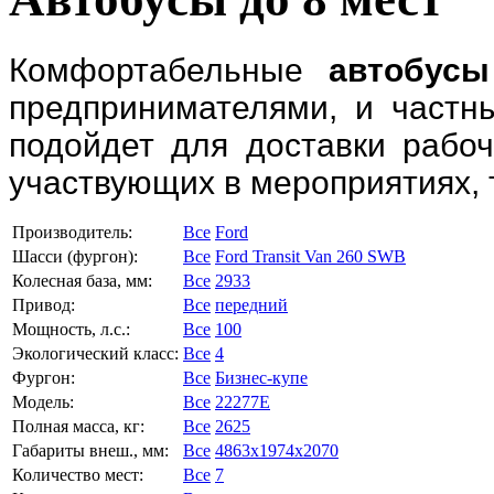
Комфортабельные
автобусы
предпринимателями, и частн
подойдет для доставки рабоч
участвующих в мероприятиях, 
Производитель:
Все
Ford
Шасси (фургон):
Все
Ford Transit Van 260 SWB
Колесная база, мм:
Все
2933
Привод:
Все
передний
Мощность, л.с.:
Все
100
Экологический класс:
Все
4
Фургон:
Все
Бизнес-купе
Модель:
Все
22277E
Полная масса, кг:
Все
2625
Габариты внеш., мм:
Все
4863x1974x2070
Количество мест:
Все
7