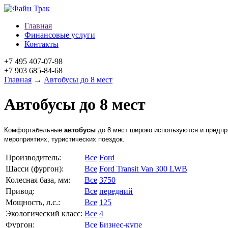
Главная
Финансовые услуги
Контакты
+7 495 407-07-98
+7 903 685-84-68
Главная
→
Автобусы до 8 мест
Автобусы до 8 мест
Комфортабельные
автобусы
до 8 мест широко используются и предпр
мероприятиях, туристических поездок.
Производитель:
Все
Ford
Шасси (фургон):
Все
Ford Transit Van 300 LWB
Колесная база, мм:
Все
3750
Привод:
Все
передний
Мощность, л.с.:
Все
125
Экологический класс:
Все
4
Фургон:
Все
Бизнес-купе