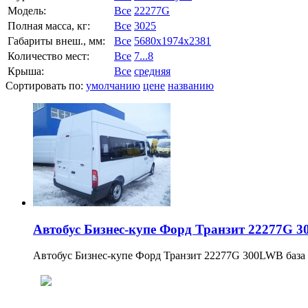
Модель:
Все
22277G
Полная масса, кг:
Все
3025
Габариты внеш., мм:
Все
5680x1974x2381
Количество мест:
Все
7...8
Крыша:
Все
средняя
Сортировать по:
умолчанию
цене
названию
Автобус Бизнес-купе Форд Транзит 22277G 
Автобус Бизнес-купе Форд Транзит 22277G 300LWB база д