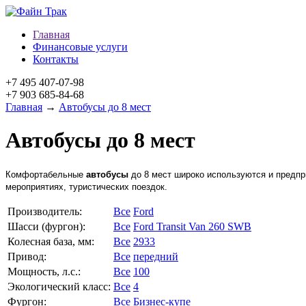
Главная
Финансовые услуги
Контакты
+7 495 407-07-98
+7 903 685-84-68
Главная
→
Автобусы до 8 мест
Автобусы до 8 мест
Комфортабельные
автобусы
до 8 мест широко используются и предпр
мероприятиях, туристических поездок.
Производитель:
Все
Ford
Шасси (фургон):
Все
Ford Transit Van 260 SWB
Колесная база, мм:
Все
2933
Привод:
Все
передний
Мощность, л.с.:
Все
100
Экологический класс:
Все
4
Фургон:
Все
Бизнес-купе