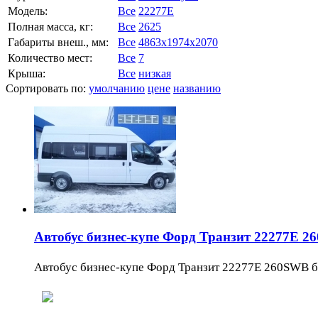
Модель:
Все
22277E
Полная масса, кг:
Все
2625
Габариты внеш., мм:
Все
4863x1974x2070
Количество мест:
Все
7
Крыша:
Все
низкая
Сортировать по:
умолчанию
цене
названию
Автобус бизнес-купе Форд Транзит 22277E 2
Автобус бизнес-купе Форд Транзит 22277E 260SWB баз