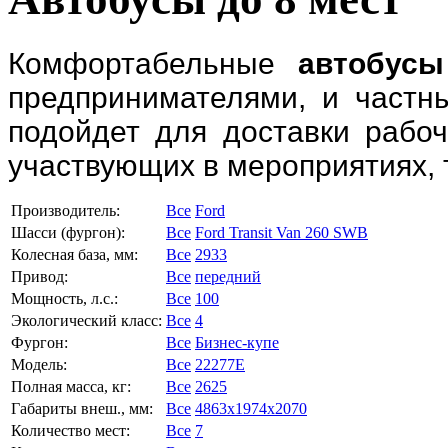
Комфортабельные
автобусы
предпринимателями, и частн
подойдет для доставки рабоч
участвующих в мероприятиях, 
Производитель:
Все
Ford
Шасси (фургон):
Все
Ford Transit Van 260 SWB
Колесная база, мм:
Все
2933
Привод:
Все
передний
Мощность, л.с.:
Все
100
Экологический класс:
Все
4
Фургон:
Все
Бизнес-купе
Модель:
Все
22277E
Полная масса, кг:
Все
2625
Габариты внеш., мм:
Все
4863x1974x2070
Количество мест:
Все
7