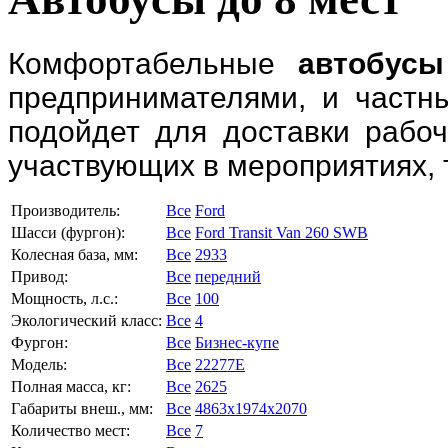
Комфортабельные
автобусы
предпринимателями, и частн
подойдет для доставки рабоч
участвующих в мероприятиях, 
Производитель:
Все
Ford
Шасси (фургон):
Все
Ford Transit Van 260 SWB
Колесная база, мм:
Все
2933
Привод:
Все
передний
Мощность, л.с.:
Все
100
Экологический класс:
Все
4
Фургон:
Все
Бизнес-купе
Модель:
Все
22277E
Полная масса, кг:
Все
2625
Габариты внеш., мм:
Все
4863x1974x2070
Количество мест:
Все
7