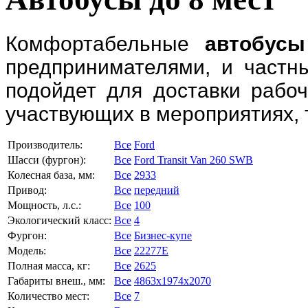
Комфортабельные
автобусы
предпринимателями, и частн
подойдет для доставки рабоч
участвующих в мероприятиях, 
Производитель:
Все
Ford
Шасси (фургон):
Все
Ford Transit Van 260 SWB
Колесная база, мм:
Все
2933
Привод:
Все
передний
Мощность, л.с.:
Все
100
Экологический класс:
Все
4
Фургон:
Все
Бизнес-купе
Модель:
Все
22277E
Полная масса, кг:
Все
2625
Габариты внеш., мм:
Все
4863x1974x2070
Количество мест:
Все
7