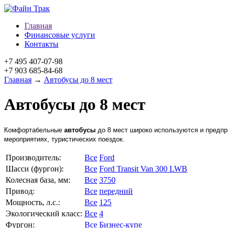
Главная
Финансовые услуги
Контакты
+7 495 407-07-98
+7 903 685-84-68
Главная
→
Автобусы до 8 мест
Автобусы до 8 мест
Комфортабельные
автобусы
до 8 мест широко используются и предпр
мероприятиях, туристических поездок.
Производитель:
Все
Ford
Шасси (фургон):
Все
Ford Transit Van 300 LWB
Колесная база, мм:
Все
3750
Привод:
Все
передний
Мощность, л.с.:
Все
125
Экологический класс:
Все
4
Фургон:
Все
Бизнес-купе