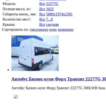
Модель:
Все
22277G
Полная масса, кг:
Все
3025
Габариты внеш., мм:
Все
5680x1974x2381
Количество мест:
Все
7...8
Крыша:
Все
средняя
Сортировать по:
умолчанию
цене
названию
Автобус Бизнес-купе Форд Транзит 22277G 
Автобус Бизнес-купе Форд Транзит 22277G 300LWB база д